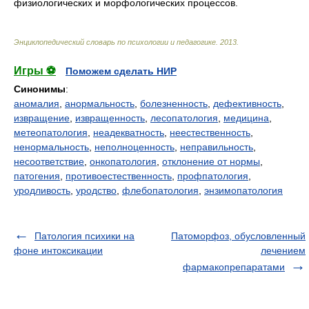
физиологических и морфологических процессов.
Энциклопедический словарь по психологии и педагогике
.
2013
.
Игры ⚽
Поможем сделать НИР
Синонимы
:
аномалия
,
анормальность
,
болезненность
,
дефективность
,
извращение
,
извращенность
,
лесопатология
,
медицина
,
метеопатология
,
неадекватность
,
неестественность
,
ненормальность
,
неполноценность
,
неправильность
,
несоответствие
,
онкопатология
,
отклонение от нормы
,
патогения
,
противоестественность
,
профпатология
,
уродливость
,
уродство
,
флебопатология
,
энзимопатология
Патология психики на
Патоморфоз, обусловленный
фоне интоксикации
лечением
фармакопрепаратами